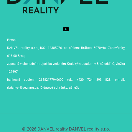
Firma:
DANVEL reality s.r.o., IČO: 14305976, se sídlem: Bráfova 3070/9a, Žabovřesky,
616 00 Brno,
zapsaná v obchodním rejstříku vedeném Krajským soudem v Brně oddíl C, vložka
127697,
bankovní spojení: 265821779/0600 tel.: +420 724 393 828, e-mail:
rkdanvel@seznam.cz, ID datové schránky: a6fiq3t
© 2026 DANVEL reality DANVEL reality s.r.o.