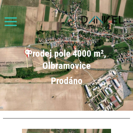
Prodej pole 4000 m²,
Olbramovice
Prodáno